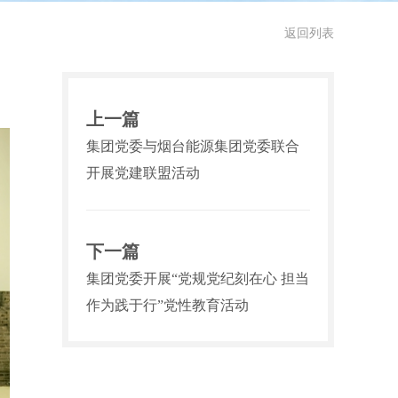
返回列表
上一篇
集团党委与烟台能源集团党委联合
开展党建联盟活动
下一篇
集团党委开展“党规党纪刻在心 担当
作为践于行”党性教育活动