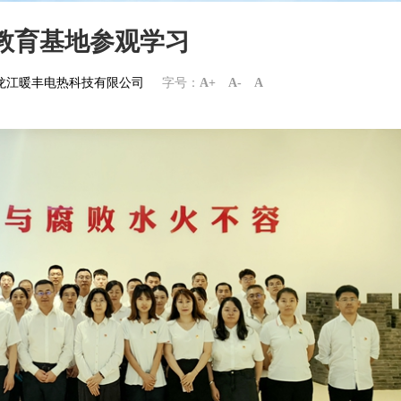
教育基地参观学习
om黑龙江暖丰电热科技有限公司
字号：
A+
A-
A