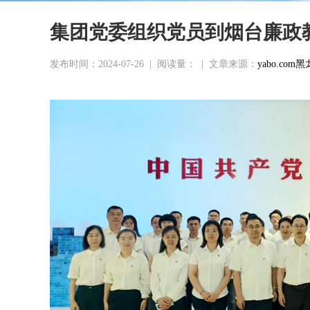
集团党委组织党员到烟台廉政
发布时间：2024-07-26
|
阅读量：
|
文章来源：
yabo.c