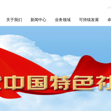
关于我们
新闻中心
业务领域
可持续发展
集团介绍
全球布局
发展历程
资源资质
联系我们
yabo.com黑龙江
媒体聚焦
智能电网
智慧能源
智慧城市
招标信息
ESG报告
博
暖丰电热科技有
限公司新闻