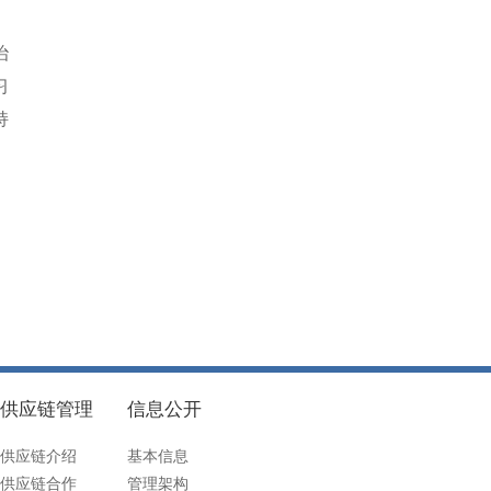
治
习
持
供应链管理
信息公开
供应链介绍
基本信息
供应链合作
管理架构