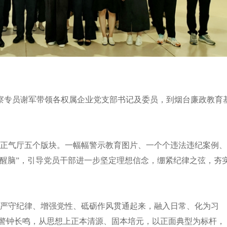
察专员谢军带领各权属企业党支部书记及委员，到烟台廉政教育
正气厅五个版块。一幅幅警示教育图片、一个个违法违纪案例、
神醒脑”，引导党员干部进一步坚定理想信念，绷紧纪律之弦，夯
严守纪律、增强党性、砥砺作风贯通起来，融入日常、化为习
警钟长鸣，从思想上正本清源、固本培元，以正面典型为标杆，